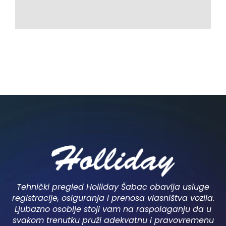
Tehnički pregled Holliday Šabac obavlja usluge
registracije, osiguranja i prenosa vlasništva vozila.
Ljubazno osoblje stoji vam na raspolaganju da u
svakom trenutku pruži adekvatnu i pravovremenu