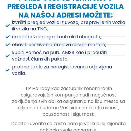
PREGLEDA I REGISTRACIJE VOZILA
NA NAŠOJ ADRESI MOŽETE:
izvršiti pregled vozila iz uvoza, prepravljenih vozila
ili vozila na TNG;
uraditi baždarenje i kontrolu tahografa;
obaviti utiskivanje brojeva šasija i motora;
kupiti Pomoć na putu AMSS kao i produžiti
važnost članskih paketa;
probne table za neregistrovana i odjavljena
vozila.
TP Holliday kao zastupnik renomiranih
osiguravajućih kompanija nudi mogućnost
zaključenja svih oblika osiguranja na licu mesta sa
ciljem da budemo Vaš sinonim za efikasnost,
pouzdanost i sigurnost.
Dođite i uverite se zašto nam je veliki broj klijenata
poklonio svoje poverenje.