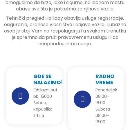
omogućimo da brzo, lako i sigurno, na jednom mestu
obave sve što je potrebno za njihovo vozilo.
Tehnički pregled Holliday obavlja usluge registracije,
osiguranja, prenosa vlasništva i odjave vozila. Ljubazno
osoblje stoji Vam na raspolaganju i u svakom trenutku
je spremno da pruži pravovremenu uslugu ili da
neophodnu informaciju.
GDE SE
RADNO
NALAZIMO?
VREME
Obilazni put
Ponedeljak
bb, 15000
08:00-
Šabac,
18:00
Republika
Subota
Srbija
08:00-
16:00