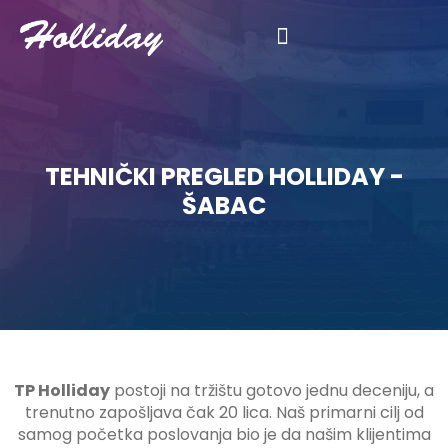
Kalkulator registracije
TEHNIČKI PREGLED HOLLIDAY -
ŠABAC
TP Holliday
postoji na tržištu gotovo jednu deceniju, a
trenutno zapošljava čak 20 lica. Naš primarni cilj od
samog početka poslovanja bio je da našim klijentima