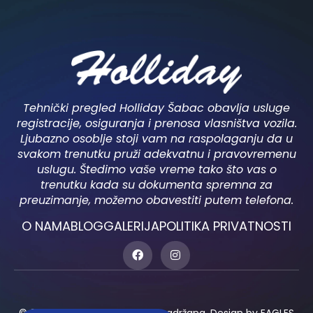
Tehnički pregled Holliday Šabac obavlja usluge
registracije, osiguranja i prenosa vlasništva vozila.
Ljubazno osoblje stoji vam na raspolaganju da u
svakom trenutku pruži adekvatnu i pravovremenu
uslugu. Štedimo vaše vreme tako što vas o
trenutku kada su dokumenta spremna za
preuzimanje, možemo obavestiti putem telefona.
O NAMA
BLOG
GALERIJA
POLITIKA PRIVATNOSTI