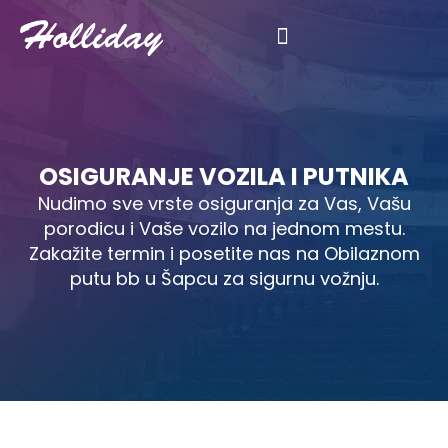
Kalkulator registracije
OSIGURANJE VOZILA I PUTNIKA
Nudimo sve vrste osiguranja za Vas, Vašu
porodicu i Vaše vozilo na jednom mestu.
Zakažite termin i posetite nas na Obilaznom
putu bb u Šapcu za sigurnu vožnju.