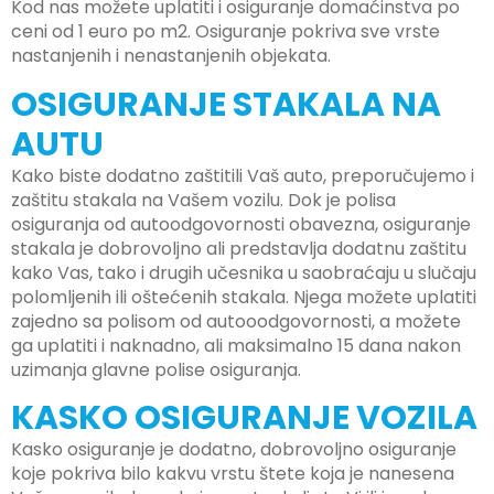
Kod nas možete uplatiti i osiguranje domaćinstva po
ceni od 1 euro po m2. Osiguranje pokriva sve vrste
nastanjenih i nenastanjenih objekata.
OSIGURANJE STAKALA NA
AUTU
Kako biste dodatno zaštitili Vaš auto, preporučujemo i
zaštitu stakala na Vašem vozilu. Dok je polisa
osiguranja od autoodgovornosti obavezna, osiguranje
stakala je dobrovoljno ali predstavlja dodatnu zaštitu
kako Vas, tako i drugih učesnika u saobraćaju u slučaju
polomljenih ili oštećenih stakala. Njega možete uplatiti
zajedno sa polisom od autooodgovornosti, a možete
ga uplatiti i naknadno, ali maksimalno 15 dana nakon
uzimanja glavne polise osiguranja.
KASKO OSIGURANJE VOZILA
Kasko osiguranje je dodatno, dobrovoljno osiguranje
koje pokriva bilo kakvu vrstu štete koja je nanesena