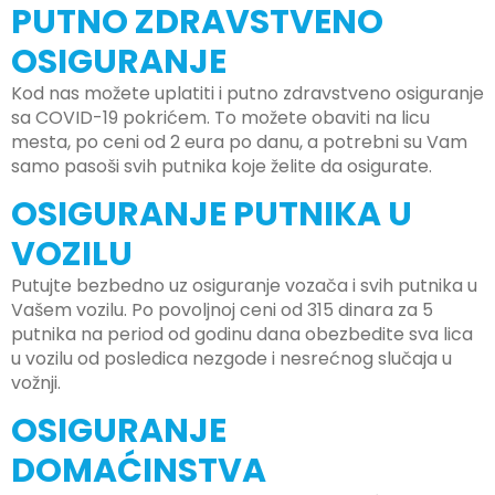
PUTNO ZDRAVSTVENO
OSIGURANJE
Kod nas možete uplatiti i putno zdravstveno osiguranje
sa COVID-19 pokrićem. To možete obaviti na licu
mesta, po ceni od 2 eura po danu, a potrebni su Vam
samo pasoši svih putnika koje želite da osigurate.
OSIGURANJE PUTNIKA U
VOZILU
Putujte bezbedno uz osiguranje vozača i svih putnika u
Vašem vozilu. Po povoljnoj ceni od 315 dinara za 5
putnika na period od godinu dana obezbedite sva lica
u vozilu od posledica nezgode i nesrećnog slučaja u
vožnji.
OSIGURANJE
DOMAĆINSTVA