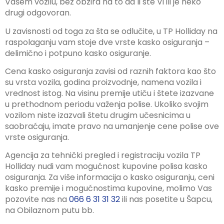
Vašem vozilu, bez obzira na to da li ste Vi ili je neko
drugi odgovoran.
U zavisnosti od toga za šta se odlučite, u TP Holliday na
raspolaganju vam stoje dve vrste kasko osiguranja –
delimično i potpuno kasko osiguranje.
Cena kasko osiguranja zavisi od raznih faktora kao što
su vrsta vozila, godina proizvodnje, namena vozila i
vrednost istog. Na visinu premije utiču i štete izazvane
u prethodnom periodu važenja polise. Ukoliko svojim
vozilom niste izazvali štetu drugim učesnicima u
saobraćaju, imate pravo na umanjenje cene polise ove
vrste osiguranja.
Agencija za tehnički pregled i registraciju vozila TP
Holliday nudi vam mogućnost kupovine polisa kasko
osiguranja. Za više informacija o kasko osiguranju, ceni
kasko premije i mogućnostima kupovine, molimo Vas
pozovite nas na
066 6 31 31 32
ili nas posetite u Šapcu,
na Obilaznom putu bb.