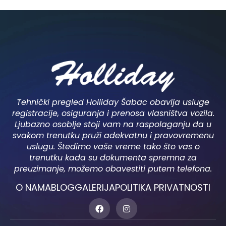
Tehnički pregled Holliday Šabac obavlja usluge
registracije, osiguranja i prenosa vlasništva vozila.
Ljubazno osoblje stoji vam na raspolaganju da u
svakom trenutku pruži adekvatnu i pravovremenu
uslugu. Štedimo vaše vreme tako što vas o
trenutku kada su dokumenta spremna za
preuzimanje, možemo obavestiti putem telefona.
O NAMA
BLOG
GALERIJA
POLITIKA PRIVATNOSTI