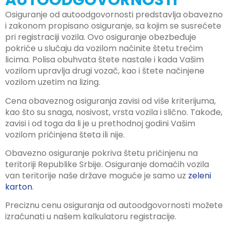
AUTOODGOVORNOSTI
Osiguranje od autoodgovornosti predstavlja obavezno
i zakonom propisano osiguranje, sa kojim se susrećete
pri registraciji vozila. Ovo osiguranje obezbeđuje
pokriće u slučaju da vozilom načinite štetu trećim
licima. Polisa obuhvata štete nastale i kada Vašim
vozilom upravlja drugi vozač, kao i štete načinjene
vozilom uzetim na lizing.
Cena obaveznog osiguranja zavisi od više kriterijuma,
kao što su snaga, nosivost, vrsta vozila i slično. Takođe,
zavisi i od toga da li je u prethodnoj godini Vašim
vozilom pričinjena šteta ili nije.
Obavezno osiguranje pokriva štetu pričinjenu na
teritoriji Republike Srbije. Osiguranje domaćih vozila
van teritorije naše države moguće je samo uz
zeleni
karton
.
Preciznu cenu osiguranja od autoodgovornosti možete
izračunati u našem kalkulatoru registracije.