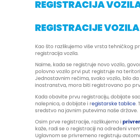
REGISTRACIJA VOZILA
REGISTRACIJE VOZILA
Kao što razlikujemo više vrsta tehničkog pre
registracija vozila.
Naime, kada se registruje novo vozilo, gov
polovno vozilo prvi put registruje na teritorij
Jednostavnim rečima, svako vozilo, bilo da je
inostranstva, mora biti registrovano po prv
Kada obavite prvu registraciju, dobijate sa
nalepnica, a dobijate i r
egistarske tablice
.
sredstvo na javnim putevima naše države.
Osim prve registracije, razlikujemo i
privre
kaže, radi se o registraciji na određeni vr
Uglavnom se privremeno registruju automobi