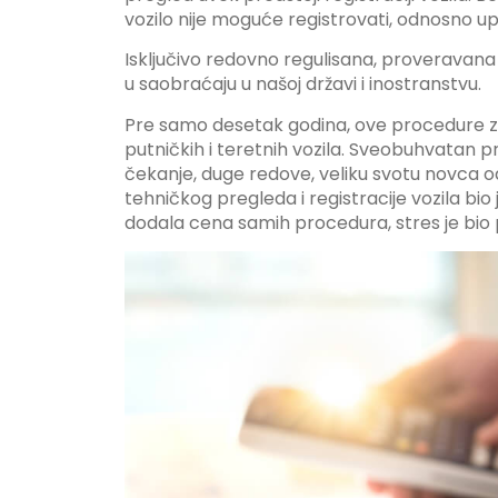
vozilo nije moguće registrovati, odnosno upis
Isključivo redovno regulisana, proveravana
u saobraćaju u našoj državi i inostranstvu.
Pre samo desetak godina, ove procedure za
putničkih i teretnih vozila. Sveobuhvatan
čekanje, duge redove, veliku svotu novca 
tehničkog pregleda i registracije vozila bi
dodala cena samih procedura, stres je bio 