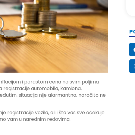
P
flacijom i porastom cena na svim poljima
ja registracije automobila, kamiona,
đutim, situacija nije alarmantna, naročito ne
 registracije vozila, ali i šta vas sve očekuje
vamo vam u narednim redovima.