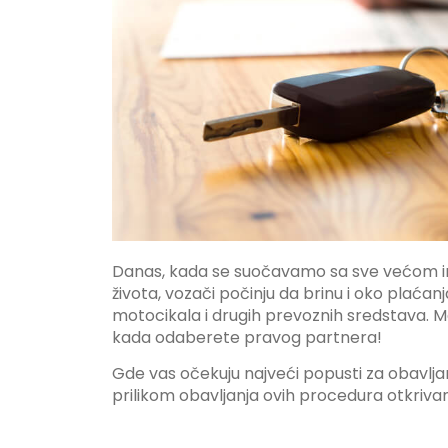
Danas, kada se suočavamo sa sve većom in
života, vozači počinju da brinu i oko plaćan
motocikala i drugih prevoznih sredstava. Me
kada odaberete pravog partnera!
Gde vas očekuju najveći popusti za obavljanje
prilikom obavljanja ovih procedura otkri