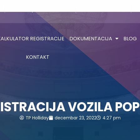
132
Obilazni put bb, 15000 Šabac
Pon - Pet 08:00-17:00
KALKULATOR REGISTRACIJE
DOKUMENTACIJA
BLOG
KONTAKT
ISTRACIJA VOZILA PO
TP Holliday
decembar 23, 2022
4:27 pm