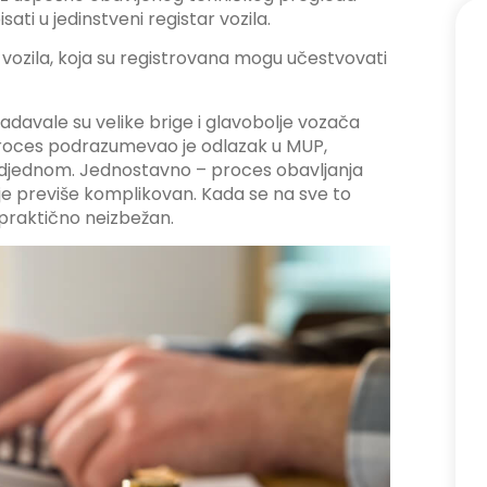
ati u jedinstveni registar vozila.
 vozila, koja su registrovana mogu učestvovati
davale su velike brige i glavobolje vozača
 proces podrazumevao je odlazak u MUP,
odjednom. Jednostavno – proces obavljanja
o je previše komplikovan. Kada se na sve to
praktično neizbežan.