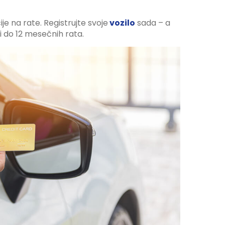
je na rate. Registrujte svoje
vozilo
sada – a
 i do 12 mesečnih rata.