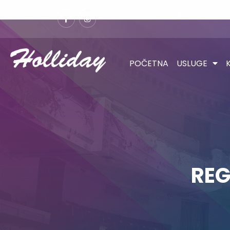
+381666313
POČETNA
USLUGE
REG