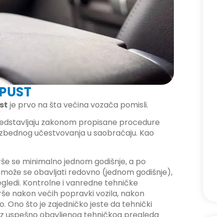
OPUST
st
je prvo na šta većina vozača pomisli.
edstavljaju zakonom propisane procedure
bezbednog učestvovanja u saobraćaju. Kao
še se minimalno jednom godišnje, a po
d može se obavljati redovno (jednom godišnje),
pregledi. Kontrolne i vanredne tehničke
 vrše nakon većih popravki vozila, nakon
o. Ono što je zajedničko jeste da tehnički
 Bez uspešno obavljenog tehničkog pregleda