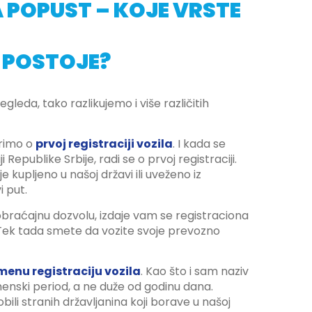
 POPUST – KOJE VRSTE
 POSTOJE?
gleda, tako razlikujemo i više različitih
orimo o
prvoj registraciji vozila
. I kada se
i Republike Srbije, radi se o prvoj registraciji.
 kupljeno u našoj državi ili uveženo iz
i put.
obraćajnu dozvolu, izdaje vam se registraciona
 Tek tada smete da vozite svoje prevozno
menu registraciju vozila
. Kao što i sam naziv
emenski period, a ne duže od godinu dana.
li stranih državljanina koji borave u našoj