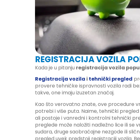
REGISTRACIJA VOZILA P
Kada je u pitanju
registracija vozila popu
Registracija vozila
i
tehnički pregled
pr
provere tehničke ispravnosti vozila radi 
takve, one imaju izuzetan značaj.
Kao što verovatno znate, ove procedure vr
potrebi i više puta. Naime, tehnički pregle
ali postoje i vanredni i kontrolni tehnički 
preglede može naložiti nadležno lice ili se
sudara, druge saobraćajne nezgode ili sličn
pregled uvek predstoji registraciji vozila.