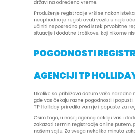
državi na određeno vreme.
Produženje registracije vrši se nakon istek
neophodno je registrovati vozilo u najkrać
učiniti neposredno pred istek prvobitne reg
situacije i dodatne troškove, koji nikome ni
POGODNOSTI REGISTR
AGENCIJI TP HOLLIDA
Ukoliko se približava datum vaše naredne reg
gde vas čekaju razne pogodnosti i popusti.
TP Holliday priredila vam je i popuste za regi
Osim toga, u našoj agenciji čekaju vas i d
zakazati termin registracije online putem
našem sajtu. Za svega nekoliko minuta zaka