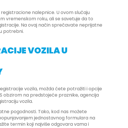
a registracione nalepnice. U ovom slučaju
em vremenskom roku, ali se savetuje da to
istracije. Na ovaj način sprečavate neprijatne
su potrebni.
ACIJE VOZILA U
Y
istracije vozila, možda ćete potražiti i opcije
 S obzirom na predstojeće praznike, agencija
straciju vozila.
odatne pogodnosti. Tako, kod nas možete
, popunjavanjem jednostavnog formulara na
žite termin koji najviše odgovara vama i